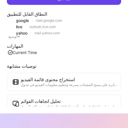
النطاق القابل للتطبيق
google
mail.google.com
live
outlook.live.com
yahoo
mail.yahoo.com
توسيع
المهارات
Current Time
توصيات مشابهة
استخراج محتوى قائمة الفيديو
أداة فعالة لاستخراج محتوى الفيديو من صفحات الويب، قادرة على مسح الصفحات بسرعة وتنظيم معلومات الفيديو في جدول Markdown منظم.
تحليل اتجاهات القوائم
تحليل بيانات القوائم الحالية، وإنتاج تقرير الاتجاهات. التعرف على الفئات الشائعة، وأنواع المنتجات التي ترتفع بسرعة، والتقنيات الناشئة. تقديم رؤى سوقية فورية لمساعدتك في فهم أحدث اتجاهات المنتجات وتحركات السوق.
مساعد التعاون التجاري