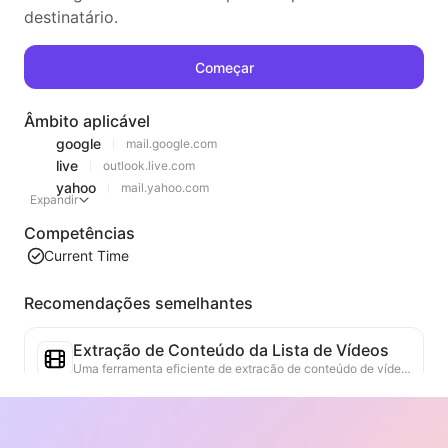
destinatário.
Começar
Âmbito aplicável
google
mail.google.com
live
outlook.live.com
yahoo
mail.yahoo.com
Expandir
Competências
Current Time
Recomendações semelhantes
Extração de Conteúdo da Lista de Vídeos
Uma ferramenta eficiente de extração de conteúdo de vídeo da web, capaz de escanear rapidamente páginas da web e organizar as informações de vídeo em uma tabela Markdown estruturada.
Análise de Tendências de Rankings
Analisa os dados de rankings da página atual e gera relatórios de tendências. Identifica categorias populares, tipos de produtos em rápida ascensão e tecnologias emergentes. Fornece insights de mercado em tempo real para ajudar a entender as últimas tendências de produtos e movimentos de mercado.