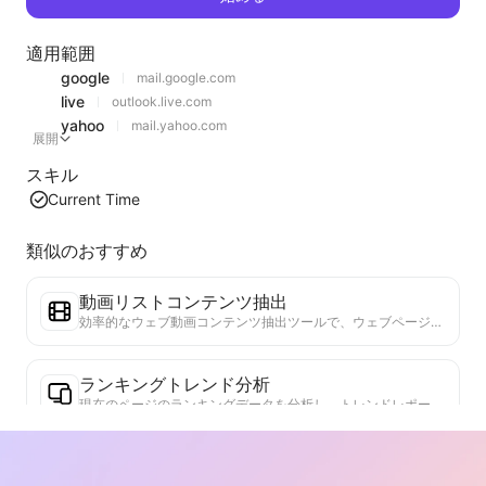
適用範囲
google
mail.google.com
live
outlook.live.com
yahoo
mail.yahoo.com
展開
スキル
Current Time
類似のおすすめ
動画リストコンテンツ抽出
効率的なウェブ動画コンテンツ抽出ツールで、ウェブページを迅速にスキャンし、動画情報を構造化されたMarkdownテーブルに整理します。
ランキングトレンド分析
現在のページのランキングデータを分析し、トレンドレポートを生成します。人気のカテゴリ、急成長している製品タイプ、新興技術を特定します。最新の製品トレンドと市場動向を理解するための即時市場インサイトを提供します。
ビジネスコラボレーションアシスタント