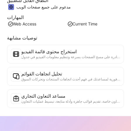
النطاق القابل للتطبيق
مدعوم على جميع صفحات الويب
المهارات
Web Access
Current Time
توصيات مشابهة
استخراج محتوى قائمة الفيديو
أداة فعالة لاستخراج محتوى الفيديو من صفحات الويب، قادرة على مسح الصفحات بسرعة وتنظيم معلومات الفيديو في جدول Markdown منظم.
تحليل اتجاهات القوائم
تحليل بيانات القوائم الحالية، وإنتاج تقرير الاتجاهات. التعرف على الفئات الشائعة، وأنواع المنتجات التي ترتفع بسرعة، والتقنيات الناشئة. تقديم رؤى سوقية فورية لمساعدتك في فهم أحدث اتجاهات المنتجات وتحركات السوق.
مساعد التعاون التجاري
تحويل معلومات الويب إلى مقترحات تجارية مخصصة، رسائل تعاون خاصة، تقديم قوالب جاهزة وأدلة متابعة، تبسيط عمليات التعاون.
دراسة المنافسة في الصناعة
استنادًا إلى محتوى الويب، يتم التعرف تلقائيًا على الصناعة التي تنتمي إليها الشركة وأهم المنافسين. يتم إنشاء تقرير تحليل تفصيلي عن هيكل المنافسة، بما في ذلك حصة السوق، مقارنة المنتجات وتحليل SWOT، مما يساعد على فهم موقع الشركة في الصناعة.