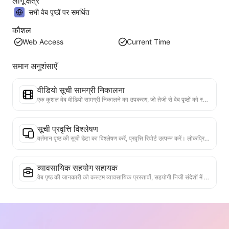
लागू क्षेत्र
सभी वेब पृष्ठों पर समर्थित
कौशल
Web Access
Current Time
समान अनुशंसाएँ
वीडियो सूची सामग्री निकालना
एक कुशल वेब वीडियो सामग्री निकालने का उपकरण, जो तेजी से वेब पृष्ठों को स्कैन कर सकता है और वीडियो जानकारी को संरचित Markdown तालिका में व्यवस्थित कर सकता है।
सूची प्रवृत्ति विश्लेषण
वर्तमान पृष्ठ की सूची डेटा का विश्लेषण करें, प्रवृत्ति रिपोर्ट उत्पन्न करें। लोकप्रिय श्रेणियों, तेजी से बढ़ते उत्पाद प्रकारों और उभरती तकनीकों की पहचान करें। तात्कालिक बाजार अंतर्दृष्टि प्रदान करें, ताकि आप नवीनतम उत्पाद प्रवृत्तियों और बाजार के रुझानों को समझ सकें।
व्यावसायिक सहयोग सहायक
वेब पृष्ठ की जानकारी को कस्टम व्यावसायिक प्रस्तावों, सहयोगी निजी संदेशों में परिवर्तित करें, तैयार टेम्पलेट और फॉलो-अप गाइड प्रदान करें, सहयोग प्रक्रिया को सरल बनाएं।
उद्योग प्रतिस्पर्धा अनुसंधान
वेब सामग्री के आधार पर, स्वचालित रूप से कंपनी के उद्योग और मुख्य प्रतिस्पर्धियों की पहचान करें। बाजार हिस्सेदारी, उत्पाद तुलना और SWOT विश्लेषण सहित विस्तृत प्रतिस्पर्धात्मक परिदृश्य विश्लेषण रिपोर्ट उत्पन्न करें, जो उद्योग में कंपनी की स्थिति को समझने में मदद करती है।