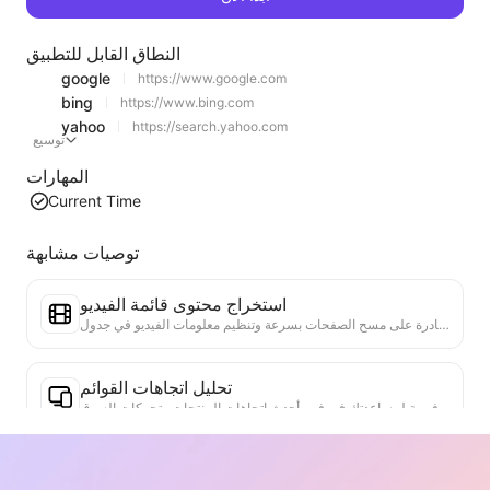
النطاق القابل للتطبيق
google
https://www.google.com
bing
https://www.bing.com
yahoo
https://search.yahoo.com
توسيع
المهارات
Current Time
توصيات مشابهة
استخراج محتوى قائمة الفيديو
أداة فعالة لاستخراج محتوى الفيديو من صفحات الويب، قادرة على مسح الصفحات بسرعة وتنظيم معلومات الفيديو في جدول Markdown منظم.
تحليل اتجاهات القوائم
تحليل بيانات القوائم الحالية، وإنتاج تقرير الاتجاهات. التعرف على الفئات الشائعة، وأنواع المنتجات التي ترتفع بسرعة، والتقنيات الناشئة. تقديم رؤى سوقية فورية لمساعدتك في فهم أحدث اتجاهات المنتجات وتحركات السوق.
مساعد التعاون التجاري