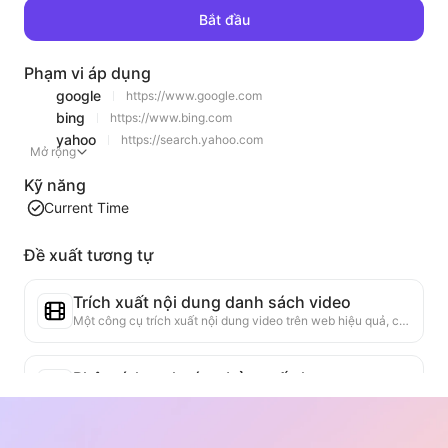
Bắt đầu
Phạm vi áp dụng
google
https://www.google.com
bing
https://www.bing.com
yahoo
https://search.yahoo.com
Mở rộng
Kỹ năng
Current Time
Đề xuất tương tự
Trích xuất nội dung danh sách video
Một công cụ trích xuất nội dung video trên web hiệu quả, có khả năng quét nhanh các trang web và tổ chức thông tin video thành bảng Markdown có cấu trúc.
Phân tích xu hướng bảng xếp hạng
Phân tích dữ liệu bảng xếp hạng của trang hiện tại, tạo báo cáo xu hướng. Nhận diện các loại sản phẩm phổ biến, các loại sản phẩm đang tăng nhanh và công nghệ mới nổi. Cung cấp cái nhìn thị trường ngay lập tức, giúp bạn hiểu xu hướng sản phẩm mới nhất và động thái thị trường.