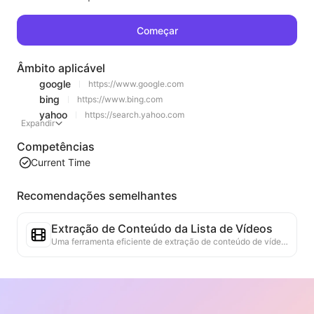
Começar
Âmbito aplicável
google
https://www.google.com
bing
https://www.bing.com
yahoo
https://search.yahoo.com
Expandir
Competências
Current Time
Recomendações semelhantes
Extração de Conteúdo da Lista de Vídeos
Uma ferramenta eficiente de extração de conteúdo de vídeo da web, capaz de escanear rapidamente páginas da web e organizar as informações de vídeo em uma tabela Markdown estruturada.
Análise de Tendências de Rankings
Analisa os dados de rankings da página atual e gera relatórios de tendências. Identifica categorias populares, tipos de produtos em rápida ascensão e tecnologias emergentes. Fornece insights de mercado em tempo real para ajudar a entender as últimas tendências de produtos e movimentos de mercado.