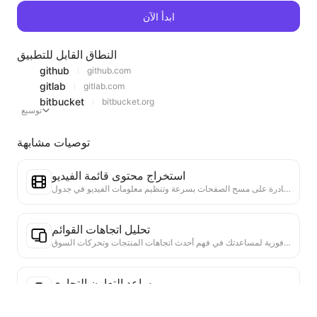
ابدأ الآن
النطاق القابل للتطبيق
github
github.com
gitlab
gitlab.com
bitbucket
bitbucket.org
توسيع
توصيات مشابهة
استخراج محتوى قائمة الفيديو
أداة فعالة لاستخراج محتوى الفيديو من صفحات الويب، قادرة على مسح الصفحات بسرعة وتنظيم معلومات الفيديو في جدول Markdown منظم.
تحليل اتجاهات القوائم
تحليل بيانات القوائم الحالية، وإنتاج تقرير الاتجاهات. التعرف على الفئات الشائعة، وأنواع المنتجات التي ترتفع بسرعة، والتقنيات الناشئة. تقديم رؤى سوقية فورية لمساعدتك في فهم أحدث اتجاهات المنتجات وتحركات السوق.
مساعد التعاون التجاري
تحويل معلومات الويب إلى مقترحات تجارية مخصصة، رسائل تعاون خاصة، تقديم قوالب جاهزة وأدلة متابعة، تبسيط عمليات التعاون.