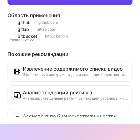
Область применения
github
github.com
gitlab
gitlab.com
bitbucket
bitbucket.org
Развернуть
Похожие рекомендации
Извлечение содержимого списка видео
Эффективный инструмент для извлечения видео-контента с веб-страниц, который может быстро сканировать страницы и организовывать информацию о видео в структурированную таблицу Markdown.
Анализ тенденций рейтинга
Анализируйте данные рейтингов текущей страницы и создавайте отчет о тенденциях. Определяйте популярные категории, быстро растущие типы продуктов и новые технологии. Предоставляйте мгновенные рыночные инсайты, чтобы помочь вам понять последние тенденции продуктов и рыночные движения.
Ассистент по бизнес-сотрудничеству
Преобразуйте информацию с веб-страницы в индивидуальные коммерческие предложения, частные сообщения для сотрудничества, предоставьте готовые шаблоны и руководства по последующим действиям, упростите процесс сотрудничества.