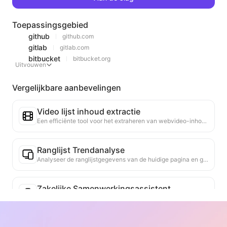
Toepassingsgebied
github
github.com
gitlab
gitlab.com
bitbucket
bitbucket.org
Uitvouwen
Vergelijkbare aanbevelingen
Video lijst inhoud extractie
Een efficiënte tool voor het extraheren van webvideo-inhoud, die snel webpagina's kan scannen en video-informatie kan organiseren in een gestructureerde Markdown-tabel.
Ranglijst Trendanalyse
Analyseer de ranglijstgegevens van de huidige pagina en genereer een trendrapport. Identificeer populaire categorieën, snel opkomende producttypes en opkomende technologieën. Bied directe marktinzicht om je te helpen de nieuwste producttrends en marktbewegingen te begrijpen.
Zakelijke Samenwerkingsassistent
Zet webinformatie om in op maat gemaakte zakelijke voorstellen, samenwerkingsberichten, biedt kant-en-klare sjablonen en opvolggidsen, vereenvoudigt het samenwerkingsproces.