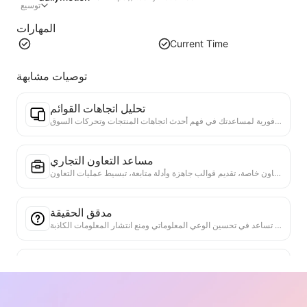
توسيع
المهارات
Current Time
توصيات مشابهة
تحليل اتجاهات القوائم
تحليل بيانات القوائم الحالية، وإنتاج تقرير الاتجاهات. التعرف على الفئات الشائعة، وأنواع المنتجات التي ترتفع بسرعة، والتقنيات الناشئة. تقديم رؤى سوقية فورية لمساعدتك في فهم أحدث اتجاهات المنتجات وتحركات السوق.
مساعد التعاون التجاري
تحويل معلومات الويب إلى مقترحات تجارية مخصصة، رسائل تعاون خاصة، تقديم قوالب جاهزة وأدلة متابعة، تبسيط عمليات التعاون.
مدقق الحقيقة
أداة فعالة مخصصة للتحقق من موثوقية محتوى الويب. تحدد تلقائيًا البيانات والادعاءات الرئيسية وتتحقق منها مقابل مصادر خارجية موثوقة. تقيّم مصداقية البيانات المهمة وتوفر شرحًا للنتائج والروابط إلى المصادر الحقيقية. تساعد في تحسين الوعي المعلوماتي ومنع انتشار المعلومات الكاذبة.
أداة البحث عن الحجج
مصمم خصيصًا لتحليل شامل لوجهات النظر المتعددة في محتوى الويب والأدلة الداعمة لها. يمكنه التعرف تلقائيًا على النقاط الرئيسية واستخراج المعلومات الداعمة المباشرة والضمنية بدقة، وعرض نتائج التحليل بطريقة منظمة. هذه الأداة تعزز بشكل كبير من كفاءة وعمق تحليل الحجج، وهي مناسبة للبحث الأكاديمي، وتحليل السياسات، وغيرها من السيناريوهات التي تتطلب فهمًا سريعًا للهياكل المنطقية للنصوص المعقدة.