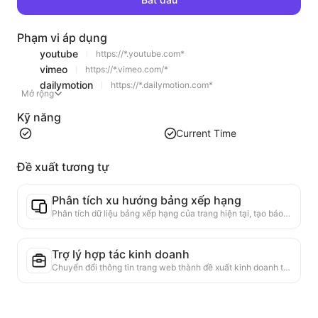
Phạm vi áp dụng
youtube
https://*.youtube.com*
vimeo
https://*.vimeo.com/*
dailymotion
https://*.dailymotion.com*
Mở rộng
Kỹ năng
Current Time
Đề xuất tương tự
Phân tích xu hướng bảng xếp hạng
Phân tích dữ liệu bảng xếp hạng của trang hiện tại, tạo báo cáo xu hướng. Nhận diện các loại sản phẩm phổ biến, các loại sản phẩm đang tăng nhanh và công nghệ mới nổi. Cung cấp cái nhìn thị trường ngay lập tức, giúp bạn hiểu xu hướng sản phẩm mới nhất và động thái thị trường.
Trợ lý hợp tác kinh doanh
Chuyển đổi thông tin trang web thành đề xuất kinh doanh tùy chỉnh, tin nhắn hợp tác, cung cấp mẫu sẵn có và hướng dẫn theo dõi, đơn giản hóa quy trình hợp tác.
Trình xác minh tính xác thực