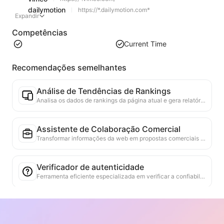
dailymotion
https://*.dailymotion.com*
Expandir
Competências
Current Time
Recomendações semelhantes
Análise de Tendências de Rankings
Analisa os dados de rankings da página atual e gera relatórios de tendências. Identifica categorias populares, tipos de produtos em rápida ascensão e tecnologias emergentes. Fornece insights de mercado em tempo real para ajudar a entender as últimas tendências de produtos e movimentos de mercado.
Assistente de Colaboração Comercial
Transformar informações da web em propostas comerciais personalizadas, mensagens privadas de colaboração, fornecendo modelos prontos e guias de acompanhamento, simplificando o processo de colaboração.
Verificador de autenticidade
Ferramenta eficiente especializada em verificar a confiabilidade do conteúdo da página da web. Identifica automaticamente declarações e dados-chave, cruzando-os com fontes externas confiáveis. Classifica a credibilidade de declarações importantes, fornecendo explicações dos resultados da verificação e links para as fontes dos fatos. Ajuda a melhorar a literacia da informação e a prevenir a disseminação de informações falsas.
Localizador de Argumentos
Projetado especificamente para analisar de forma abrangente múltiplos pontos de vista e seus argumentos de apoio contidos no conteúdo da web. Ele pode identificar automaticamente os principais pontos de vista, extrair com precisão informações de apoio diretas e implícitas, e apresentar os resultados da análise de forma estruturada. Esta ferramenta aumenta significativamente a eficiência e a profundidade da análise de argumentos, sendo adequada para pesquisa acadêmica, análise de políticas e outros cenários que exigem uma rápida compreensão da estrutura lógica de textos complexos.