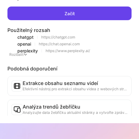
Začít
Použitelný rozsah
chatgpt
https://chatgpt.com
openai
https://chat.openai.com
perplexity
https://www.perplexity.ai/
Rozbalit
Podobná doporučení
Extrakce obsahu seznamu videí
Efektivní nástroj pro extrakci obsahu videa z webových stránek, který dokáže rychle procházet webové stránky a uspořádat informace o videích do strukturované tabulky Markdown.
Analýza trendů žebříčku
Analyzujte data žebříčku aktuální stránky a vytvořte zprávu o trendech. Identifikujte populární kategorie, rychle rostoucí typy produktů a nové technologie. Poskytněte okamžité tržní poznatky, které vám pomohou pochopit nejnovější trendy produktů a tržní směry.
Asistent obchodní spolupráce
Převod informací z webových stránek na přizpůsobené obchodní návrhy, soukromé zprávy pro spolupráci, poskytování hotových šablon a průvodců pro sledování, zjednodušení spolupracujícího procesu.