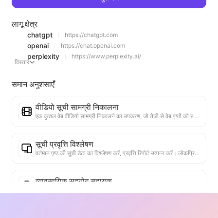
लागू क्षेत्र
chatgpt
https://chatgpt.com
openai
https://chat.openai.com
perplexity
https://www.perplexity.ai/
विस्तार
समान अनुशंसाएँ
वीडियो सूची सामग्री निकालना
एक कुशल वेब वीडियो सामग्री निकालने का उपकरण, जो तेजी से वेब पृष्ठों को स्कैन कर सकता है और वीडियो जानकारी को संरचित Markdown तालिका में व्यवस्थित कर सकता है।
सूची प्रवृत्ति विश्लेषण
वर्तमान पृष्ठ की सूची डेटा का विश्लेषण करें, प्रवृत्ति रिपोर्ट उत्पन्न करें। लोकप्रिय श्रेणियों, तेजी से बढ़ते उत्पाद प्रकारों और उभरती तकनीकों की पहचान करें। तात्कालिक बाजार अंतर्दृष्टि प्रदान करें, ताकि आप नवीनतम उत्पाद प्रवृत्तियों और बाजार के रुझानों को समझ सकें।
व्यावसायिक सहयोग सहायक
वेब पृष्ठ की जानकारी को कस्टम व्यावसायिक प्रस्तावों, सहयोगी निजी संदेशों में परिवर्तित करें, तैयार टेम्पलेट और फॉलो-अप गाइड प्रदान करें, सहयोग प्रक्रिया को सरल बनाएं।