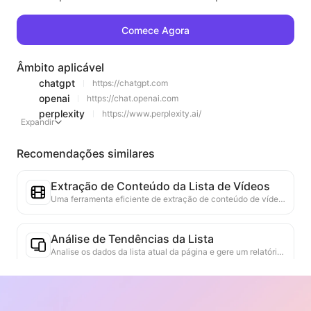
Comece Agora
Âmbito aplicável
chatgpt
https://chatgpt.com
openai
https://chat.openai.com
perplexity
https://www.perplexity.ai/
Expandir
Recomendações similares
Extração de Conteúdo da Lista de Vídeos
Uma ferramenta eficiente de extração de conteúdo de vídeo da web, capaz de escanear rapidamente páginas da web e organizar as informações de vídeo em uma tabela Markdown estruturada.
Análise de Tendências da Lista
Analise os dados da lista atual da página e gere um relatório de tendências. Identifique categorias populares, tipos de produtos em rápida ascensão e tecnologias emergentes. Forneça insights de mercado em tempo real para ajudá-lo a entender as últimas tendências de produtos e movimentos do mercado.
Assistente de Colaboração Comercial
Transforme informações da web em propostas comerciais personalizadas, mensagens privadas de colaboração, fornecendo modelos prontos e guias de acompanhamento, simplificando o processo de colaboração.