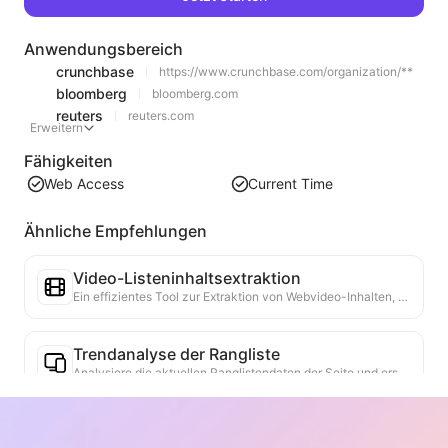
Anwendungsbereich
crunchbase
https://www.crunchbase.com/organization/**
bloomberg
bloomberg.com
reuters
reuters.com
Erweitern
Fähigkeiten
Web Access
Current Time
Ähnliche Empfehlungen
Video-Listeninhaltsextraktion
Ein effizientes Tool zur Extraktion von Webvideo-Inhalten, das Webseiten schnell scannen und Videoinformationen in einer strukturierten Markdown-Tabelle organisieren kann.
Trendanalyse der Rangliste
Analysiere die aktuellen Ranglistendaten der Seite und erstelle einen Trendbericht. Identifiziere beliebte Kategorien, schnell wachsende Produkttypen und aufkommende Technologien. Biete sofortige Markteinblicke, um die neuesten Produkttrends und Marktbewegungen zu verstehen.
Geschäftskooperationsassistent