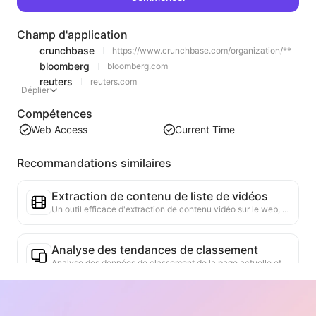
Champ d'application
crunchbase
https://www.crunchbase.com/organization/**
bloomberg
bloomberg.com
reuters
reuters.com
Déplier
Compétences
Web Access
Current Time
Recommandations similaires
Extraction de contenu de liste de vidéos
Un outil efficace d'extraction de contenu vidéo sur le web, capable de scanner rapidement les pages et d'organiser les informations vidéo dans un tableau Markdown structuré.
Analyse des tendances de classement
Analyse des données de classement de la page actuelle et génération de rapports de tendance. Identification des catégories populaires, des types de produits en forte croissance et des technologies émergentes. Fourniture d'informations instantanées sur le marché pour vous aider à comprendre les dernières tendances des produits et les évolutions du marché.
Assistant de collaboration commerciale