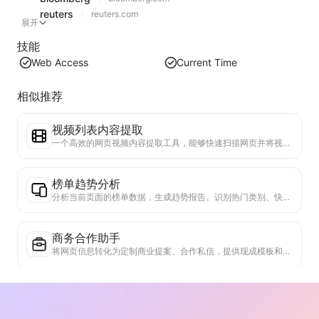
reuters
reuters.com
展开
技能
Web Access
Current Time
相似推荐
视频列表内容提取
一个高效的网页视频内容提取工具，能够快速扫描网页并将视频信息整理成结构化的Markdown表格。
榜单趋势分析
分析当前页面的榜单数据，生成趋势报告。识别热门类别、快速上升的产品类型和新兴技术。提供即时市场洞察，助你理解最新产品趋势和市场动向。
商务合作助手
将网页信息转化为定制商业提案、合作私信，提供现成模板和跟进指南，简化协作流程。
行业竞争研究
基于网页内容，自动识别公司所处行业和主要竞争对手。生成详细的竞争格局分析报告，包括市场份额、产品对比和SWOT分析，帮助了解企业在行业中的定位。