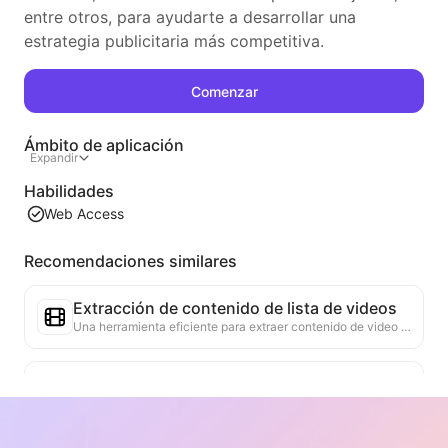
entre otros, para ayudarte a desarrollar una
estrategia publicitaria más competitiva.
Comenzar
Ámbito de aplicación
Expandir
Habilidades
Web Access
Recomendaciones similares
Extracción de contenido de lista de videos
Una herramienta eficiente para extraer contenido de video de páginas web, capaz de escanear rápidamente las páginas y organizar la información del video en una tabla Markdown estructurada.
Análisis de Tendencias de Listas
Analiza los datos de la lista actual de la página, genera informes de tendencias. Identifica categorías populares, tipos de productos en rápido ascenso y tecnologías emergentes. Proporciona información de mercado instantánea para ayudarte a comprender las últimas tendencias de productos y movimientos del mercado.