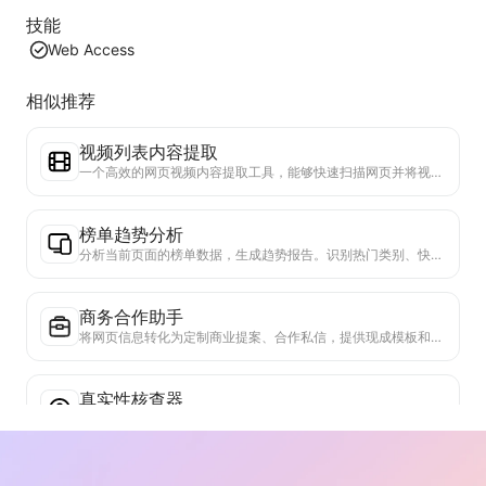
技能
Web Access
相似推荐
视频列表内容提取
一个高效的网页视频内容提取工具，能够快速扫描网页并将视频信息整理成结构化的Markdown表格。
榜单趋势分析
分析当前页面的榜单数据，生成趋势报告。识别热门类别、快速上升的产品类型和新兴技术。提供即时市场洞察，助你理解最新产品趋势和市场动向。
商务合作助手
将网页信息转化为定制商业提案、合作私信，提供现成模板和跟进指南，简化协作流程。
真实性核查器
专门验证网页内容可信度的高效工具。自动识别关键声明和数据，与可靠外部来源交叉检查。对重要陈述进行可信度评级，提供验证结果说明和事实来源链接。有助于提高信息素养，防止虚假信息传播。