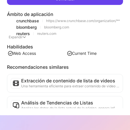
Ámbito de aplicación
crunchbase
https://www.crunchbase.com/organization/**
bloomberg
bloomberg.com
reuters
reuters.com
Expandir
Habilidades
Web Access
Current Time
Recomendaciones similares
Extracción de contenido de lista de videos
Una herramienta eficiente para extraer contenido de video de páginas web, capaz de escanear rápidamente las páginas y organizar la información del video en una tabla Markdown estructurada.
Análisis de Tendencias de Listas
Analiza los datos de la lista actual de la página, genera informes de tendencias. Identifica categorías populares, tipos de productos en rápido ascenso y tecnologías emergentes. Proporciona información de mercado instantánea para ayudarte a comprender las últimas tendencias de productos y movimientos del mercado.
Asistente de Colaboración Comercial