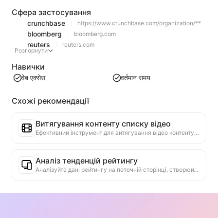
Сфера застосування
crunchbase
https://www.crunchbase.com/organization/**
bloomberg
bloomberg.com
reuters
reuters.com
Розгорнути
Навички
वेब एक्सेस
वर्तमान समय
Схожі рекомендації
Витягування контенту списку відео
Ефективний інструмент для витягування відео контенту з веб-сторінок, який може швидко сканувати веб-сторінки та організовувати інформацію про відео в структуровану таблицю Markdown.
Аналіз тенденцій рейтингу
Аналізуйте дані рейтингу на поточній сторінці, створюйте звіти про тенденції. Визначайте популярні категорії, швидко зростаючі типи продуктів та нові технології. Надавайте миттєві ринкові інсайти, щоб допомогти вам зрозуміти останні тенденції продуктів та ринкові рухи.
Асистент бізнес-співпраці
Перетворення інформації з веб-сторінок на індивідуальні комерційні пропозиції, приватні повідомлення для співпраці, надання готових шаблонів та посібників для подальшої роботи, спрощення процесу співпраці.