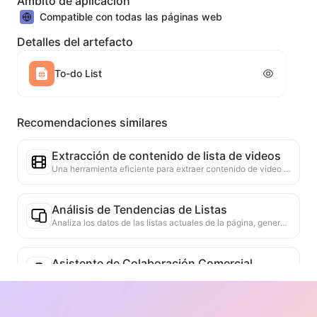
Ámbito de aplicación
Compatible con todas las páginas web
Detalles del artefacto
To-do List
Recomendaciones similares
Extracción de contenido de lista de videos
Una herramienta eficiente para extraer contenido de video de páginas web, capaz de escanear rápidamente las páginas y organizar la información del video en una tabla estructurada en Markdown.
Análisis de Tendencias de Listas
Analiza los datos de las listas actuales de la página, generando informes de tendencias. Identifica categorías populares, tipos de productos en rápido ascenso y tecnologías emergentes. Proporciona información de mercado instantánea para ayudarte a comprender las últimas tendencias de productos y movimientos del mercado.
Asistente de Colaboración Comercial
Convierte la información de la web en propuestas comerciales personalizadas, mensajes privados de colaboración, proporciona plantillas listas para usar y guías de seguimiento, simplificando el proceso de colaboración.