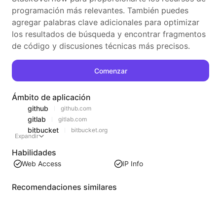
programación más relevantes. También puedes
agregar palabras clave adicionales para optimizar
los resultados de búsqueda y encontrar fragmentos
de código y discusiones técnicas más precisos.
Comenzar
Ámbito de aplicación
github
github.com
gitlab
gitlab.com
bitbucket
bitbucket.org
Expandir
Habilidades
Web Access
IP Info
Recomendaciones similares
Extracción de contenido de lista de videos
Una herramienta eficiente para extraer contenido de video de páginas web, capaz de escanear rápidamente las páginas y organizar la información del video en una tabla estructurada en Markdown.