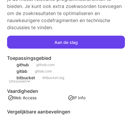
bieden. Je kunt ook extra zoekwoorden toevoegen
om de zoekresultaten te optimaliseren en
nauwkeurigere codefragmenten en technische
discussies te vinden.
Aan de slag
Toepassingsgebied
github
github.com
gitlab
gitlab.com
bitbucket
bitbucket.org
Uitvouwen
Vaardigheden
Web Access
IP Info
Vergelijkbare aanbevelingen
Video lijst inhoud extractie
Een efficiënte tool voor het extraheren van webvideo-inhoud, die snel webpagina's kan scannen en video-informatie kan organiseren in een gestructureerde Markdown-tabel.