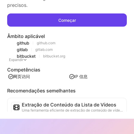
precisos.
Começar
Âmbito aplicável
github
github.com
gitlab
gitlab.com
bitbucket
bitbucket.org
Expandir
Competências
网页访问
IP 信息
Recomendações semelhantes
Extração de Conteúdo da Lista de Vídeos
Uma ferramenta eficiente de extração de conteúdo de vídeo da web, capaz de escanear rapidamente páginas da web e organizar as informações de vídeo em uma tabela Markdown estruturada.
Análise de Tendências de Rankings
Analisa os dados de rankings da página atual e gera relatórios de tendências. Identifica categorias populares, tipos de produtos em rápida ascensão e tecnologias emergentes. Fornece insights de mercado em tempo real para ajudar a entender as últimas tendências de produtos e movimentos de mercado.