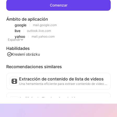
Comenzar
Ámbito de aplicación
google
mail.google.com
live
outlook.live.com
yahoo
mail.yahoo.com
Expandir
Habilidades
Kreslení obrázku
Recomendaciones similares
Extracción de contenido de lista de videos
Una herramienta eficiente para extraer contenido de video de páginas web, capaz de escanear rápidamente las páginas y organizar la información del video en una tabla estructurada en Markdown.
Análisis de Tendencias de Listas
Analiza los datos de las listas actuales de la página, generando informes de tendencias. Identifica categorías populares, tipos de productos en rápido ascenso y tecnologías emergentes. Proporciona información de mercado instantánea para ayudarte a comprender las últimas tendencias de productos y movimientos del mercado.