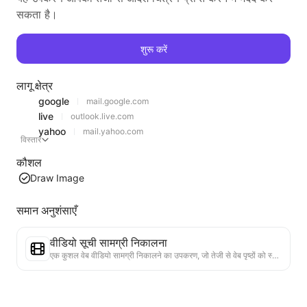
सकता है।
शुरू करें
लागू क्षेत्र
google
mail.google.com
live
outlook.live.com
yahoo
mail.yahoo.com
विस्तार
कौशल
Draw Image
समान अनुशंसाएँ
वीडियो सूची सामग्री निकालना
एक कुशल वेब वीडियो सामग्री निकालने का उपकरण, जो तेजी से वेब पृष्ठों को स्कैन कर सकता है और वीडियो जानकारी को संरचित Markdown तालिका में व्यवस्थित कर सकता है।
सूची प्रवृत्ति विश्लेषण