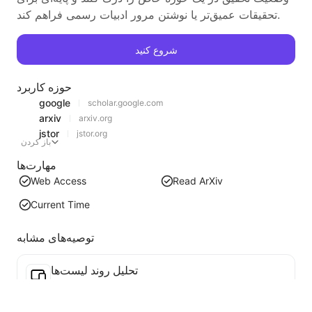
تحقیقات عمیق‌تر یا نوشتن مرور ادبیات رسمی فراهم کند.
شروع کنید
حوزه کاربرد
google
scholar.google.com
arxiv
arxiv.org
jstor
jstor.org
باز کردن
مهارت‌ها
Web Access
Read ArXiv
Current Time
توصیه‌های مشابه
تحلیل روند لیست‌ها
تحلیل داده‌های لیست‌های فعلی صفحه، تولید گزارش روند. شناسایی دسته‌های محبوب، نوع محصولات در حال رشد سریع و فناوری‌های نوظهور. ارائه بینش‌های فوری بازار، به شما کمک می‌کند تا روندهای جدید محصولات و تحولات بازار را درک کنید.