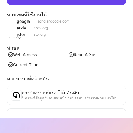
ขอบเขตที่ใช้งานได้
google
scholar.google.com
arxiv
arxiv.org
jstor
jstor.org
ขยาย
ทักษะ
Web Access
Read ArXiv
Current Time
คำแนะนำที่คล้ายกัน
การวิเคราะห์แนวโน้มอันดับ
วิเคราะห์ข้อมูลอันดับของหน้าเว็บปัจจุบัน สร้างรายงานแนวโน้ม ระบุหมวดหมู่ที่ได้รับความนิยม ประเภทผลิตภัณฑ์ที่กำลังเติบโตอย่างรวดเร็ว และเทคโนโลยีใหม่ ๆ ให้ข้อมูลเชิงลึกเกี่ยวกับตลาดทันที ช่วยให้คุณเข้าใจแนวโน้มผลิตภัณฑ์ล่าสุดและทิศทางของตลาด
ผู้ช่วยความร่วมมือทางธุรกิจ
แปลงข้อมูลเว็บเป็นข้อเสนอทางธุรกิจที่กำหนดเอง ข้อความส่วนตัวสำหรับความร่วมมือ มีแม่แบบที่พร้อมใช้งานและแนวทางการติดตาม เพื่อทำให้กระบวนการทำงานร่วมกันง่ายขึ้น