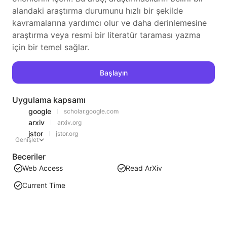
alandaki araştırma durumunu hızlı bir şekilde
kavramalarına yardımcı olur ve daha derinlemesine
araştırma veya resmi bir literatür taraması yazma
için bir temel sağlar.
Başlayın
Uygulama kapsamı
google
scholar.google.com
arxiv
arxiv.org
jstor
jstor.org
Genişlet
Beceriler
Web Access
Read ArXiv
Current Time
Benzer öneriler