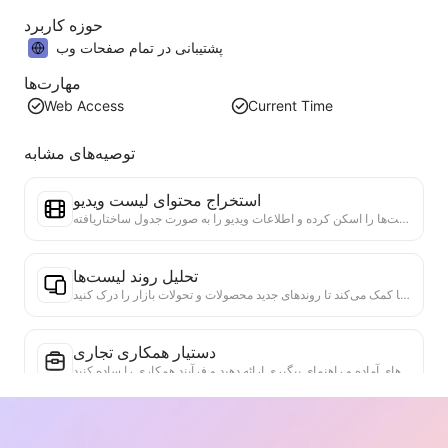
حوزه کاربرد
پشتیبانی در تمام صفحات وب
مهارت‌ها
Web Access
Current Time
توصیه‌های مشابه
استخراج محتوای لیست ویدیو
یک ابزار کارآمد برای استخراج محتوای ویدئویی از وب‌سایت‌ها که می‌تواند به سرعت وب‌سایت‌ها را اسکن کرده و اطلاعات ویدیو را به صورت جدول ساختاریافته Markdown سازماندهی کند.
تحلیل روند لیست‌ها
تحلیل داده‌های لیست‌های فعلی صفحه، تولید گزارش روند. شناسایی دسته‌های محبوب، نوع محصولات در حال رشد سریع و فناوری‌های نوظهور. ارائه بینش‌های فوری بازار، به شما کمک می‌کند تا روندهای جدید محصولات و تحولات بازار را درک کنید.
دستیار همکاری تجاری
اطلاعات وب را به پیشنهادات تجاری سفارشی، پیام‌های خصوصی همکاری تبدیل کنید، الگوهای آماده و راهنمای پیگیری ارائه دهید و فرآیند همکاری را ساده کنید.
تحقیق رقابت صنعتی
بر اساس محتوای وب، به طور خودکار صنعت شرکت و رقبای اصلی آن را شناسایی می‌کند. گزارشی دقیق از تحلیل رقابتی شامل سهم بازار، مقایسه محصولات و تحلیل SWOT تولید می‌کند که به درک موقعیت شرکت در صنعت کمک می‌کند.