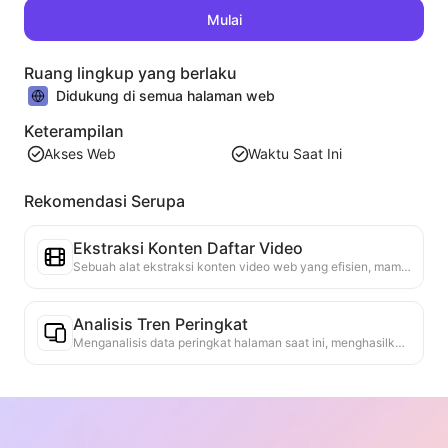
Mulai
Ruang lingkup yang berlaku
Didukung di semua halaman web
Keterampilan
Akses Web
Waktu Saat Ini
Rekomendasi Serupa
Ekstraksi Konten Daftar Video
Sebuah alat ekstraksi konten video web yang efisien, mampu dengan cepat memindai halaman web dan mengatur informasi video ke dalam tabel Markdown yang terstruktur.
Analisis Tren Peringkat
Menganalisis data peringkat halaman saat ini, menghasilkan laporan tren. Mengidentifikasi kategori populer, jenis produk yang cepat naik, dan teknologi yang muncul. Menyediakan wawasan pasar instan untuk membantu Anda memahami tren produk terbaru dan arah pasar.
Asisten Kolaborasi Bisnis
Mengubah informasi web menjadi proposal bisnis yang disesuaikan, pesan kolaborasi, menyediakan template siap pakai dan panduan tindak lanjut, menyederhanakan proses kolaborasi.