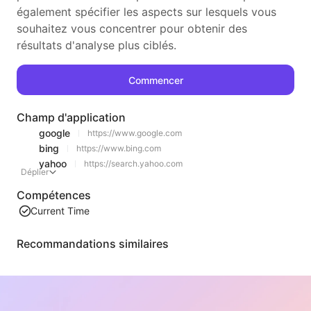
également spécifier les aspects sur lesquels vous
souhaitez vous concentrer pour obtenir des
résultats d'analyse plus ciblés.
Commencer
Champ d'application
google
https://www.google.com
bing
https://www.bing.com
yahoo
https://search.yahoo.com
Déplier
Compétences
Current Time
Recommandations similaires
Extraction de contenu de liste de vidéos
Un outil efficace d'extraction de contenu vidéo sur le web, capable de scanner rapidement les pages et d'organiser les informations vidéo dans un tableau Markdown structuré.