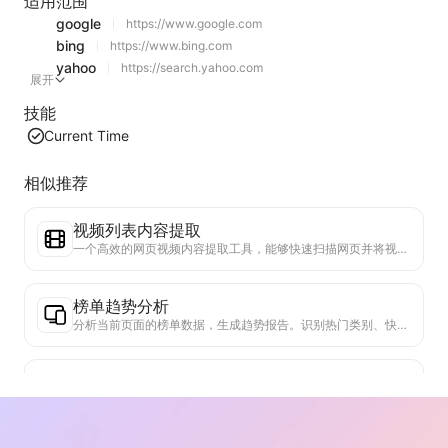
适用范围
google
https://www.google.com
bing
https://www.bing.com
yahoo
https://search.yahoo.com
展开
技能
Current Time
相似推荐
视频列表内容提取
一个高效的网页视频内容提取工具，能够快速扫描网页并将视频信息整理成结构化的Markdown表格。
榜单趋势分析
分析当前页面的榜单数据，生成趋势报告。识别热门类别、快速上升的产品类型和新兴技术。提供即时市场洞察，助你理解最新产品趋势和市场动向。
商务合作助手
将网页信息转化为定制商业提案、合作私信，提供现成模板和跟进指南，简化协作流程。