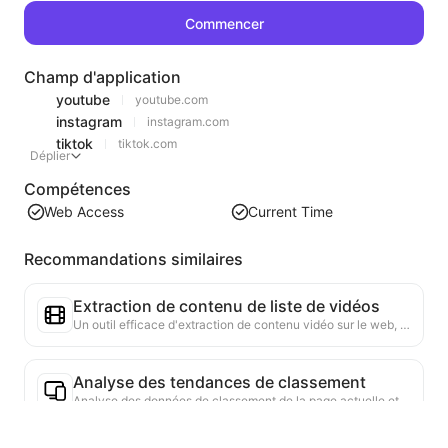
Commencer
Champ d'application
youtube
youtube.com
instagram
instagram.com
tiktok
tiktok.com
Déplier
Compétences
Web Access
Current Time
Recommandations similaires
Extraction de contenu de liste de vidéos
Un outil efficace d'extraction de contenu vidéo sur le web, capable de scanner rapidement les pages et d'organiser les informations vidéo dans un tableau Markdown structuré.
Analyse des tendances de classement
Analyse des données de classement de la page actuelle et génération de rapports de tendance. Identification des catégories populaires, des types de produits en forte croissance et des technologies émergentes. Fourniture d'informations instantanées sur le marché pour vous aider à comprendre les dernières tendances des produits et les évolutions du marché.