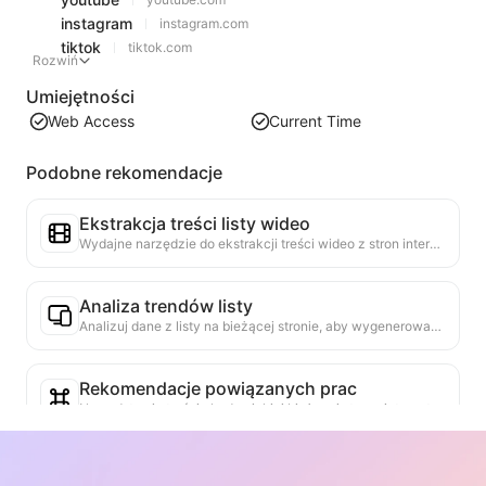
instagram
instagram.com
tiktok
tiktok.com
Rozwiń
Umiejętności
Web Access
Current Time
Podobne rekomendacje
Ekstrakcja treści listy wideo
Wydajne narzędzie do ekstrakcji treści wideo z stron internetowych, które szybko skanuje strony i porządkuje informacje o wideo w zorganizowanej tabeli Markdown.
Analiza trendów listy
Analizuj dane z listy na bieżącej stronie, aby wygenerować raport trendów. Identyfikuj popularne kategorie, szybko rosnące typy produktów i nowe technologie. Zapewnij natychmiastowe spostrzeżenia rynkowe, aby zrozumieć najnowsze trendy produktów i kierunki rynkowe.
Rekomendacje powiązanych prac
Na podstawie treści akademickiej bieżącej strony internetowej, inteligentnie rekomendowane są wysoko powiązane inne prace i badania. Wykorzystując zaawansowane algorytmy do analizy podobieństwa tematów i metod badawczych, pomagamy użytkownikom poszerzać lekturę i dogłębnie zrozumieć omawiane na stronie problemy akademickie.
Weryfikator autentyczności