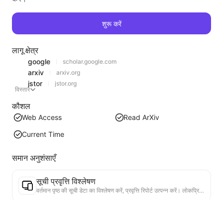
शुरू करें
लागू क्षेत्र
google
scholar.google.com
arxiv
arxiv.org
jstor
jstor.org
विस्तार
कौशल
Web Access
Read ArXiv
Current Time
समान अनुशंसाएँ
सूची प्रवृत्ति विश्लेषण
वर्तमान पृष्ठ की सूची डेटा का विश्लेषण करें, प्रवृत्ति रिपोर्ट उत्पन्न करें। लोकप्रिय श्रेणियों, तेजी से बढ़ते उत्पाद प्रकारों और उभरती तकनीकों की पहचान करें। तात्कालिक बाजार अंतर्दृष्टि प्रदान करें, ताकि आप नवीनतम उत्पाद प्रवृत्तियों और बाजार के रुझानों को समझ सकें।
व्यावसायिक सहयोग सहायक