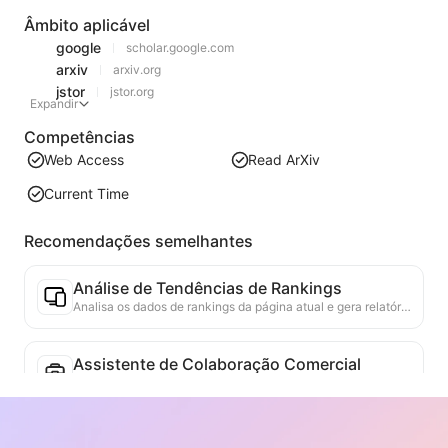
Âmbito aplicável
google
scholar.google.com
arxiv
arxiv.org
jstor
jstor.org
Expandir
Competências
Web Access
Read ArXiv
Current Time
Recomendações semelhantes
Análise de Tendências de Rankings
Analisa os dados de rankings da página atual e gera relatórios de tendências. Identifica categorias populares, tipos de produtos em rápida ascensão e tecnologias emergentes. Fornece insights de mercado em tempo real para ajudar a entender as últimas tendências de produtos e movimentos de mercado.
Assistente de Colaboração Comercial
Transformar informações da web em propostas comerciais personalizadas, mensagens privadas de colaboração, fornecendo modelos prontos e guias de acompanhamento, simplificando o processo de colaboração.
Assistente de Seleção de Tese