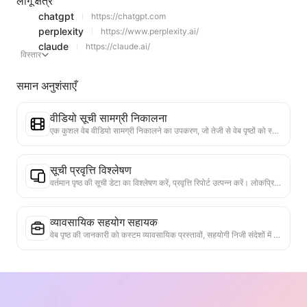
लागू क्षेत्र
chatgpt
https://chatgpt.com
perplexity
https://www.perplexity.ai/
claude
https://claude.ai/
विस्तार
समान अनुशंसाएँ
वीडियो सूची सामग्री निकालना
एक कुशल वेब वीडियो सामग्री निकालने का उपकरण, जो तेजी से वेब पृष्ठों को स्कैन कर सकता है और वीडियो जानकारी को संरचित Markdown तालिका में व्यवस्थित कर सकता है।
सूची प्रवृत्ति विश्लेषण
वर्तमान पृष्ठ की सूची डेटा का विश्लेषण करें, प्रवृत्ति रिपोर्ट उत्पन्न करें। लोकप्रिय श्रेणियों, तेजी से बढ़ते उत्पाद प्रकारों और उभरती तकनीकों की पहचान करें। तात्कालिक बाजार अंतर्दृष्टि प्रदान करें, ताकि आप नवीनतम उत्पाद प्रवृत्तियों और बाजार के रुझानों को समझ सकें।
व्यावसायिक सहयोग सहायक
वेब पृष्ठ की जानकारी को कस्टम व्यावसायिक प्रस्तावों, सहयोगी निजी संदेशों में परिवर्तित करें, तैयार टेम्पलेट और फॉलो-अप गाइड प्रदान करें, सहयोग प्रक्रिया को सरल बनाएं।
संबंधित पत्रों की सिफारिश
वर्तमान वेबपृष्ठ की शैक्षणिक सामग्री के आधार पर, बुद्धिमानी से अत्यधिक संबंधित अन्य पत्रों और अनुसंधानों की सिफारिश करें। विषय समानता और अनुसंधान विधियों का विश्लेषण करने के लिए उन्नत एल्गोरिदम का उपयोग करें, उपयोगकर्ताओं को पढ़ने का विस्तार करने और वेबपृष्ठ में चर्चा किए गए शैक्षणिक मुद्दों को गहराई से समझने में मदद करें।