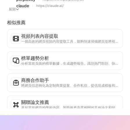
claude
https://claude.ai/
展開
相似推薦
視頻列表內容提取
一個高效的網頁視頻內容提取工具，能夠快速掃描網頁並將視頻信息整理成結構化的Markdown表格。
榜單趨勢分析
分析當前頁面的榜單數據，生成趨勢報告。識別熱門類別、快速上升的產品類型和新興技術。提供即時市場洞察，助你理解最新產品趨勢和市場動向。
商務合作助手
將網頁信息轉化為定制商業提案、合作私信，提供現成模板和跟進指南，簡化協作流程。
關聯論文推薦
基於當前網頁的學術內容，智能推薦高度相關的其他論文和研究。利用先進算法分析主題相似度和研究方法，幫助用戶拓展閱讀，深入理解網頁中討論的學術問題。