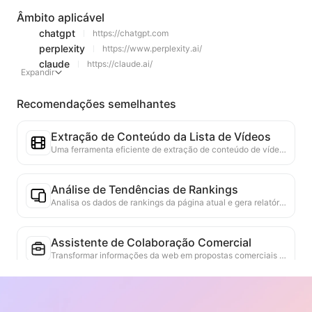
Âmbito aplicável
chatgpt
https://chatgpt.com
perplexity
https://www.perplexity.ai/
claude
https://claude.ai/
Expandir
Recomendações semelhantes
Extração de Conteúdo da Lista de Vídeos
Uma ferramenta eficiente de extração de conteúdo de vídeo da web, capaz de escanear rapidamente páginas da web e organizar as informações de vídeo em uma tabela Markdown estruturada.
Análise de Tendências de Rankings
Analisa os dados de rankings da página atual e gera relatórios de tendências. Identifica categorias populares, tipos de produtos em rápida ascensão e tecnologias emergentes. Fornece insights de mercado em tempo real para ajudar a entender as últimas tendências de produtos e movimentos de mercado.
Assistente de Colaboração Comercial
Transformar informações da web em propostas comerciais personalizadas, mensagens privadas de colaboração, fornecendo modelos prontos e guias de acompanhamento, simplificando o processo de colaboração.
Recomendação de Artigos Relacionados
Com base no conteúdo académico da página atual, recomenda inteligentemente outros artigos e pesquisas altamente relevantes. Utiliza algoritmos avançados para analisar a similaridade de temas e métodos de pesquisa, ajudando os utilizadores a expandir a leitura e a compreender melhor as questões académicas discutidas na página.