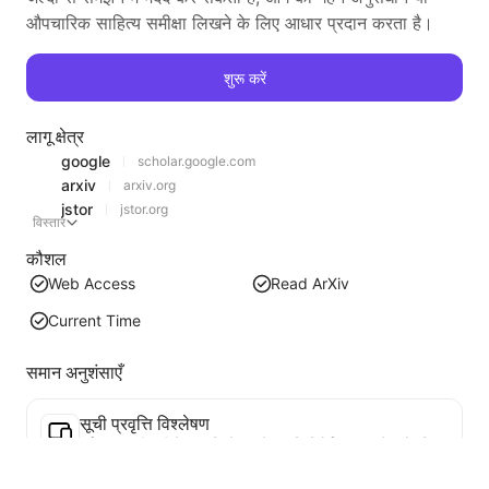
औपचारिक साहित्य समीक्षा लिखने के लिए आधार प्रदान करता है।
शुरू करें
लागू क्षेत्र
google
scholar.google.com
arxiv
arxiv.org
jstor
jstor.org
विस्तार
कौशल
Web Access
Read ArXiv
Current Time
समान अनुशंसाएँ
सूची प्रवृत्ति विश्लेषण
वर्तमान पृष्ठ की सूची डेटा का विश्लेषण करें, प्रवृत्ति रिपोर्ट उत्पन्न करें। लोकप्रिय श्रेणियों, तेजी से बढ़ते उत्पाद प्रकारों और उभरती तकनीकों की पहचान करें। तात्कालिक बाजार अंतर्दृष्टि प्रदान करें, ताकि आप नवीनतम उत्पाद प्रवृत्तियों और बाजार के रुझानों को समझ सकें।