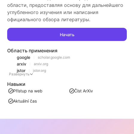
области, предоставляя основу для дальнейшего
углубленного изучения или написания
официального обзора литературы.
Начать
Область применения
google
scholar.google.com
arxiv
arxiv.org
jstor
jstor.org
Развернуть
Навыки
Přístup na web
Číst ArXiv
Aktuální čas
Похожие рекомендации
Анализ тенденций рейтинга