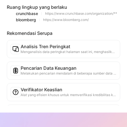
Ruang lingkup yang berlaku
crunchbase
https://www.crunchbase.com/organization/**
bloomberg
https://www.bloomberg.com/
Rekomendasi Serupa
Analisis Tren Peringkat
Menganalisis data peringkat halaman saat ini, menghasilkan laporan tren. Mengidentifikasi kategori populer, jenis produk yang cepat naik, dan teknologi yang muncul. Menyediakan wawasan pasar instan untuk membantu Anda memahami tren produk terbaru dan arah pasar.
Pencarian Data Keuangan
Melakukan pencarian mendalam di beberapa sumber data yang dapat diandalkan untuk indikator keuangan atau titik data yang disebutkan di halaman web saat ini. Menyediakan perbandingan data historis dan tolok ukur industri, membantu pengguna memahami secara menyeluruh kondisi keuangan dan kinerja pasar perusahaan.
Verifikator Keaslian
Alat yang efisien khusus untuk memverifikasi kredibilitas konten web. Secara otomatis mengidentifikasi klaim dan data kunci, memeriksa silang dengan sumber eksternal yang dapat diandalkan. Memberikan peringkat kredibilitas untuk pernyataan penting, menyediakan penjelasan hasil verifikasi dan tautan sumber fakta. Membantu meningkatkan literasi informasi dan mencegah penyebaran informasi palsu.
Pencari Argumen Pandangan
Dirancang khusus untuk menganalisis secara menyeluruh berbagai pandangan dalam konten halaman web dan argumen pendukungnya. Ini dapat secara otomatis mengidentifikasi pandangan utama, mengekstrak informasi pendukung yang langsung dan tersirat dengan akurat, dan menyajikan hasil analisis dalam cara yang terstruktur. Alat ini secara signifikan meningkatkan efisiensi dan kedalaman analisis argumen, cocok untuk penelitian akademis, analisis kebijakan, dan skenario lain yang memerlukan pemahaman cepat tentang struktur logika teks yang kompleks.