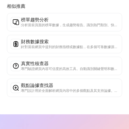
相似推薦
榜單趨勢分析
分析當前頁面的榜單數據，生成趨勢報告。識別熱門類別、快速上升的產品類型和新興技術。提供即時市場洞察，助你理解最新產品趨勢和市場動向。
財務數據搜索
針對當前網頁中提到的財務指標或數據點，在多個可靠數據源中進行深度搜索。提供歷史數據對比和行業基準，幫助用戶全面理解企業的財務狀況和市場表現。
真實性核查器
專門驗證網頁內容可信度的高效工具。自動識別關鍵聲明和數據，與可靠外部來源交叉檢查。對重要陳述進行可信度評級，提供驗證結果說明和事實來源鏈接。有助於提高資訊素養，防止虛假資訊傳播。
觀點論據查找器
專門設計用於全面解析網頁內容中的多個觀點及其支持論據。它能自動識別主要觀點，精確提取直接和隱含的支持信息，並以結構化方式呈現分析結果。這個工具極大地提高了論證分析的效率和深度，適用於學術研究、政策分析等需要快速把握複雜文本邏輯結構的場景。