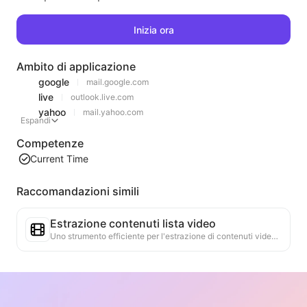
Inizia ora
Ambito di applicazione
google
mail.google.com
live
outlook.live.com
yahoo
mail.yahoo.com
Espandi
Competenze
Current Time
Raccomandazioni simili
Estrazione contenuti lista video
Uno strumento efficiente per l'estrazione di contenuti video da pagine web, in grado di scansionare rapidamente le pagine e organizzare le informazioni sui video in una tabella Markdown strutturata.
Analisi delle tendenze delle classifiche
Analizza i dati delle classifiche della pagina attuale e genera un rapporto sulle tendenze. Identifica le categorie popolari, i tipi di prodotti in rapida ascesa e le tecnologie emergenti. Fornisce approfondimenti di mercato immediati per aiutarti a comprendere le ultime tendenze dei prodotti e le dinamiche di mercato.