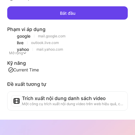
Bắt đầu
Phạm vi áp dụng
google
mail.google.com
live
outlook.live.com
yahoo
mail.yahoo.com
Mở rộng
Kỹ năng
Current Time
Đề xuất tương tự
Trích xuất nội dung danh sách video
Một công cụ trích xuất nội dung video trên web hiệu quả, có khả năng quét nhanh các trang web và tổ chức thông tin video thành bảng Markdown có cấu trúc.
Phân tích xu hướng bảng xếp hạng
Phân tích dữ liệu bảng xếp hạng của trang hiện tại, tạo báo cáo xu hướng. Nhận diện các loại sản phẩm phổ biến, các loại sản phẩm đang tăng nhanh và công nghệ mới nổi. Cung cấp cái nhìn thị trường ngay lập tức, giúp bạn hiểu xu hướng sản phẩm mới nhất và động thái thị trường.